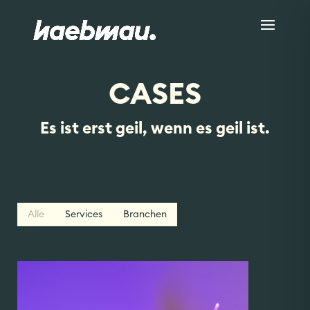
CASES
HOME
WIR
Es ist erst geil, wenn es geil ist.
CASES
SERVICES
NEWS
KARRIERE
KONTAKT
Alle
Services
Branchen