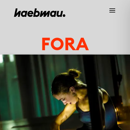
FORA
HOME
WIR
CASES
SERVICES
NEWS
KARRIERE
KONTAKT