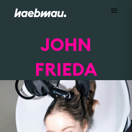
JOHN
HOME
WIR
CASES
FRIEDA
SERVICES
NEWS
KARRIERE
KONTAKT