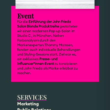
Event
Für die
Einführung der John Frieda
Salon Blonde Produktreihe
gestalteten
wir einen modernen Pop-up-Salon im
Studio C_ in München. Neben
Farbanalysen durch den
Markenexperten Thommy Momsen,
fanden auch individuelle Behandlungen
und Styling-Sessions statt. Ziel war es,
ein exklusives
Presse- und
Influencer*innen-Event
zu konzipieren
und John Frieda als Marke erlebbar zu
machen.
SERVICES
Marketing